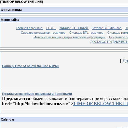
[
TIME OF BELOW THE LINE
]
Форма входа
Меню сайта
Главная страница.
О BTL.
Каталог BTL статей.
Каталог BTL файлов.
Ф
Словарь рекламных терминов.
Словарь BTL терминов.
Словарь терм
Интернет источники маркетинговой информации.
Рекламное з
ДОСКА СОТРУДНИЧЕСТВ
[
До
Баннер Time of below the line 468*60
Предлагается обмен ссылками и баннерами
Предлагается
обмен ссылками и баннерами, пример, ссылка для
href="http://belowtheline.ucoz.ru/">
TIME OF BELOW THE L
Calendar